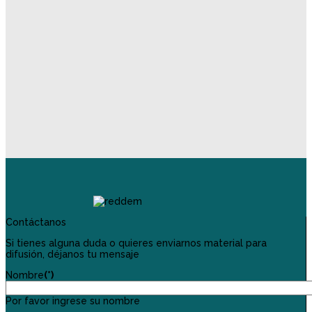
Contáctanos
Si tienes alguna duda o quieres enviarnos material para
difusión, déjanos tu mensaje
Nombre
(*)
Por favor ingrese su nombre