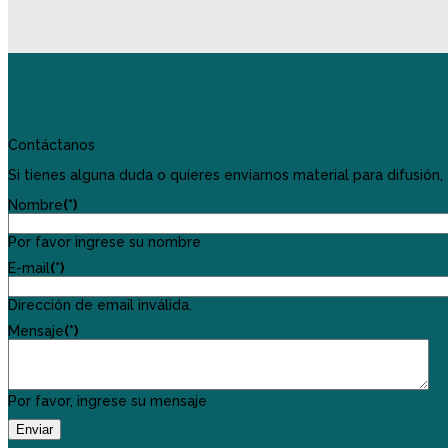
Contáctanos
Si tienes alguna duda o quieres enviarnos material para difusión
Nombre
(*)
Por favor ingrese su nombre
E-mail
(*)
Dirección de email inválida.
Mensaje
(*)
Por favor, ingrese su mensaje
Enviar