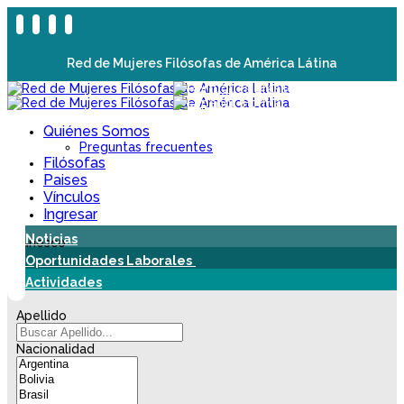
Red de Mujeres Filósofas de América Látina
Quiénes Somos
Preguntas frecuentes
Filósofas
Paises
Vínculos
Ingresar
Noticias
Oportunidades Laborales
Actividades
Apellido
Nacionalidad