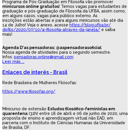
Programa de Pós-Graduação em Filosofia vão promover
minicursos online gratuitos
! Temos vagas para estudantes de
graduação e pós-graduação de Filosofia da UFBA, assim como,
em alguns casos, vagas para público externo. As
inscrições estão abertas e para alguns minicursos vão até dia
14 de Julho! Veja o anexo, acesse
https://blog.ufba.br/
dpfilo/2020/07/10/a-filosofia-
atraves-da-janela/
e saiba
mais!
Agenda D'as pensadoras: @aspensadorasoficial
Nossa agenda de atividades para o segundo semestre.
Infos:
pensadoras.online@gmail.com
Leer más ...
Enlaces de interés - Brasil
Rede Brasileira de Mulheres Filósofas:
https://www.filosofas.org/
Minicurso de extensão
Estudos filosófico-feministas em
quarentena
(32h) entre 18 de abril e 06 de junho de 2020, uma
proposta de ensino e aprendizagem virtual não EAD, em
parceria com o Instituto de Ciências Humanas da Universidade
de Brasília, DF.