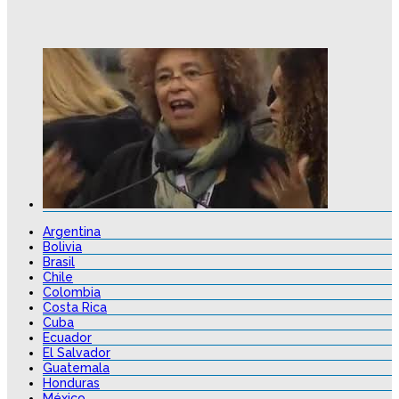
Argentina
Bolivia
Brasil
Chile
Colombia
Costa Rica
Cuba
Ecuador
El Salvador
Guatemala
Honduras
México