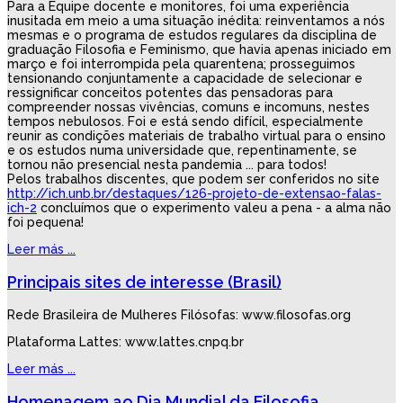
Para a Equipe docente e monitores, foi uma experiência
inusitada em meio a uma situação inédita: reinventamos a nós
mesmas e o programa de estudos regulares da disciplina de
graduação Filosofia e Feminismo, que havia apenas iniciado em
março e foi interrompida pela quarentena; prosseguimos
tensionando conjuntamente a capacidade de selecionar e
ressignificar conceitos potentes das pensadoras para
compreender nossas vivências, comuns e incomuns, nestes
tempos nebulosos. Foi e está sendo difícil, especialmente
reunir as condições materiais de trabalho virtual para o ensino
e os estudos numa universidade que, repentinamente, se
tornou não presencial nesta pandemia ... para todos!
Pelos trabalhos discentes, que podem ser conferidos no site
http://ich.unb.br/destaques/126-projeto-de-extensao-falas-
ich-2
concluímos que o experimento valeu a pena - a alma não
foi pequena!
Leer más ...
Principais sites de interesse (Brasil)
Rede Brasileira de Mulheres Filósofas: www.filosofas.org
Plataforma Lattes: www.lattes.cnpq.br
Leer más ...
Homenagem ao Dia Mundial da Filosofia