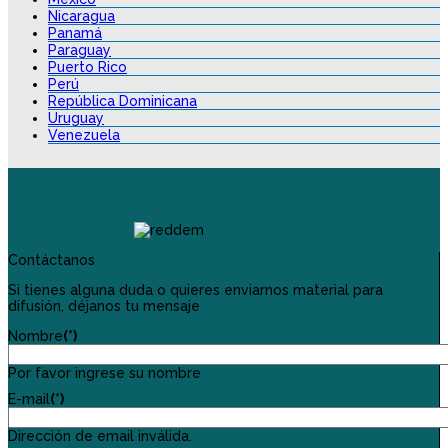
Nicaragua
Panamá
Paraguay
Puerto Rico
Perú
República Dominicana
Uruguay
Venezuela
Contáctanos
Si tienes alguna duda o quieres enviarnos material para
difusión, déjanos tu mensaje
Nombre
(*)
Por favor ingrese su nombre
E-mail
(*)
Dirección de email inválida.