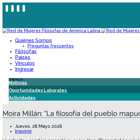
Quiénes Somos
Preguntas frecuentes
Filósofas
Paises
Vínculos
Ingresar
Noticias
Oportunidades Laborales
Actividades
Moira Millán: “La filosofía del pueblo map
Jueves, 28 Mayo 2026
Imprimir