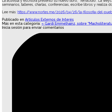
La activista y escritora presentó su nuevo libro, "Terracidio". La w
seminarios, talleres, charlas, conferencias, escribe libros y realiz
Lee más:
https://www.nortes.me/2026/04/26/la-filosofia-del-pueb
Publicado en
Artículos Externos de Interés
Más en esta categoría:
« Gardi Emmelhainz, sobre “Macholiteratu
Inicia sesión para enviar comentarios