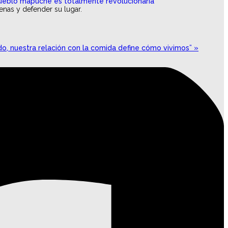
genas y defender su lugar.
o, nuestra relación con la comida define cómo vivimos” »