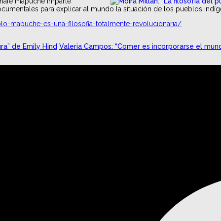
eychafe mapuche imparte
a documentales para explicar al mundo la situación de los pueblos indí
lo-mapuche-es-una-filosofia-totalmente-revolucionaria/
ra” de Emily Hind
Valeria Campos: “Comer es incorporarse el mund