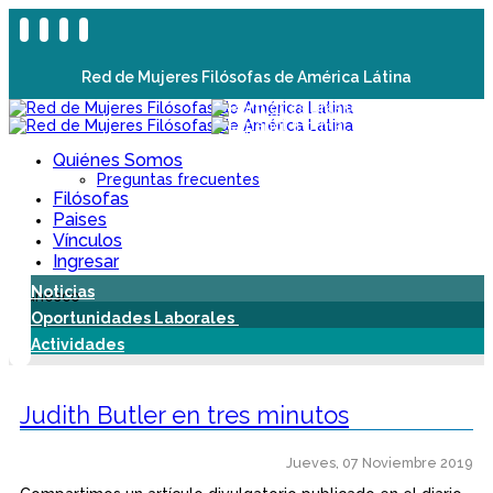
Red de Mujeres Filósofas de América Látina
Quiénes Somos
Preguntas frecuentes
Filósofas
Paises
Vínculos
Ingresar
Noticias
Oportunidades Laborales
Actividades
Judith Butler en tres minutos
Jueves, 07 Noviembre 2019