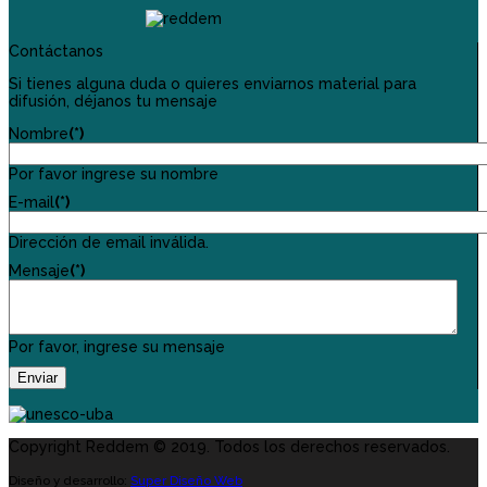
Contáctanos
Si tienes alguna duda o quieres enviarnos material para
difusión, déjanos tu mensaje
Nombre
(*)
Por favor ingrese su nombre
E-mail
(*)
Dirección de email inválida.
Mensaje
(*)
Por favor, ingrese su mensaje
Enviar
Copyright Reddem © 2019. Todos los derechos reservados.
Diseño y desarrollo:
Super Diseño Web