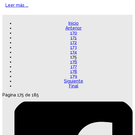
Leer más ...
Inicio
Anterior
170
171
172
173
174
175
176
177
178
179
Siguiente
Final
Página 175 de 185