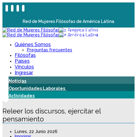
Red de Mujeres Filósofas de América Látina
Quiénes Somos
Preguntas frecuentes
Filósofas
Paises
Vínculos
Ingresar
Noticias
Oportunidades Laborales
Actividades
Releer los discursos, ejercitar el
pensamiento
Lunes, 22 Junio 2026
Imprimir