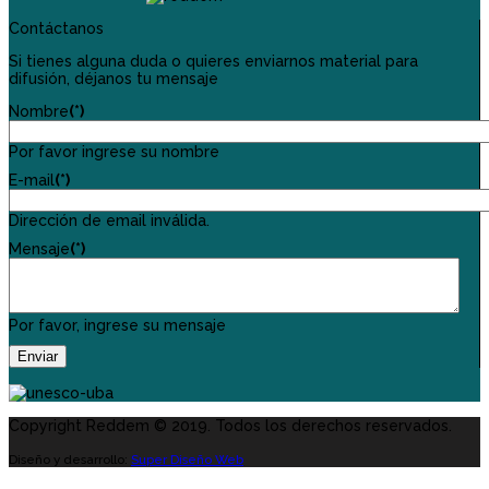
Contáctanos
Si tienes alguna duda o quieres enviarnos material para
difusión, déjanos tu mensaje
Nombre
(*)
Por favor ingrese su nombre
E-mail
(*)
Dirección de email inválida.
Mensaje
(*)
Por favor, ingrese su mensaje
Enviar
Copyright Reddem © 2019. Todos los derechos reservados.
Diseño y desarrollo:
Super Diseño Web