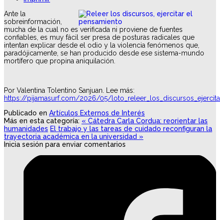
Ante la
sobreinformación,
mucha de la cual no es verificada ni proviene de fuentes
confiables, es muy fácil ser presa de posturas radicales que
intentan explicar desde el odio y la violencia fenómenos que,
paradójicamente, se han producido desde ese sistema-mundo
mortífero que propina aniquilación.
Por Valentina Tolentino Sanjuan. Lee más:
https://pijamasurf.com/2026/05/loto_releer_los_discursos_ejercit
Publicado en
Artículos Externos de Interés
Más en esta categoría:
« Cátedra Carla Cordua: reorientar las
humanidades
El trabajo y las tareas de cuidado reconfiguran la
trayectoria académica en la universidad »
Inicia sesión para enviar comentarios