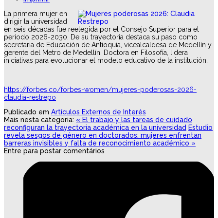
La primera mujer en
dirigir la universidad
en seis décadas fue reelegida por el Consejo Superior para el
período 2026-2030. De su trayectoria destaca su paso como
secretaria de Educación de Antioquia, vicealcaldesa de Medellín y
gerente del Metro de Medellín. Doctora en Filosofía, lidera
iniciativas para evolucionar el modelo educativo de la institución.
https://forbes.co/forbes-women/mujeres-poderosas-2026-
claudia-restrepo
Publicado em
Artículos Externos de Interés
Mais nesta categoria:
« El trabajo y las tareas de cuidado
reconfiguran la trayectoria académica en la universidad
Estudio
revela sesgos de género en doctorados: mujeres enfrentan
barreras invisibles y falta de reconocimiento académico »
Entre para postar comentários